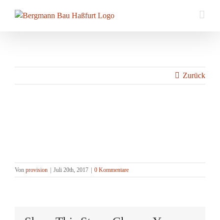
Zum
Inhalt
springen
Zurück
referenz_betonsaegen4
Von
provision
|
Juli 20th, 2017
|
0 Kommentare