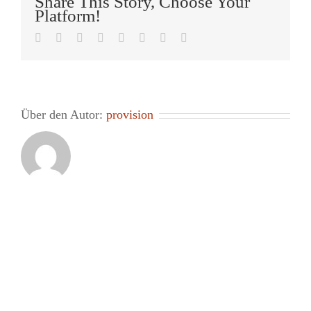
Share This Story, Choose Your
Platform!
Facebook
Twitter
LinkedIn
Reddit
Tumblr
Pinterest
Vk
E-
Mail
Über den Autor:
provision
Hinterlasse einen
Kommentar