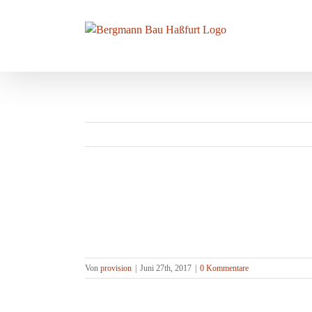
Zum
Inhalt
springen
refererenzen5
Von
provision
|
Juni 27th, 2017
|
0 Kommentare