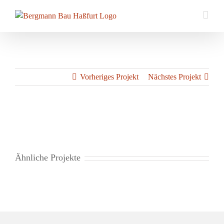
Zum
Inhalt
springen
Vorheriges Projekt
Nächstes Projekt
View
Larger
Image
Ähnliche Projekte